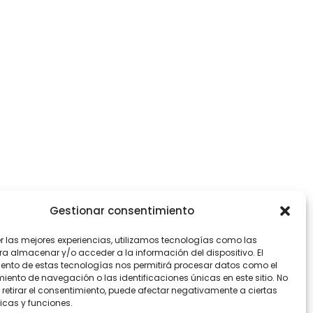
Gestionar consentimiento
blamos
nda@bidadari.es
er las mejores experiencias, utilizamos tecnologías como las
ra almacenar y/o acceder a la información del dispositivo. El
+34 613 941 396
ento de estas tecnologías nos permitirá procesar datos como el
ento de navegación o las identificaciones únicas en este sitio. No
 retirar el consentimiento, puede afectar negativamente a ciertas
icas y funciones.
iones
Política de Cookies