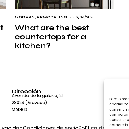
06/04/2020
MODERN
,
REMODELING
t
What are the best
countertops for a
kitchen?
Dirección
Ha
tie
Avenida de la galaxia, 21
Para ofrec
28023 (Aravaca)
cookies pa
MADRID
consentimi
comportami
consentir o
característ
rivacidad
Condiciones de envío
Política de devoluc