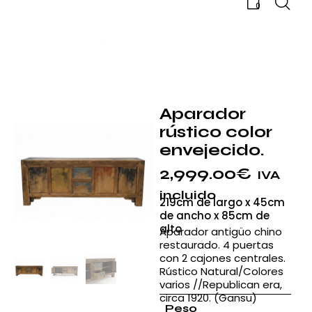
0
Aparador
rústico color
envejecido.
2,999.00
€
IVA
incluido
219cm de largo x 45cm
de ancho x 85cm de
alto
Aparador antigüo chino
restaurado. 4 puertas
con 2 cajones centrales.
Rústico Natural/Colores
varios //Republican era,
circa 1920. (Gansu)
Peso