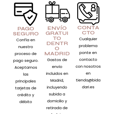
CONTA
ENVÍO
PAGO
CTO
GRATUI
SEGURO
TO
Cualquier
Confía en
DENTR
problema
nuestro
O
ponte en
MADRID
proceso de
contacto
Gastos de
pago seguro.
con nosotros
envío
Aceptamos
en
incluidos en
las
tienda@bida
Madrid,
principales
dari.es
incluyendo
tarjetas de
subida a
crédito y
domicilio y
débito
retirada de