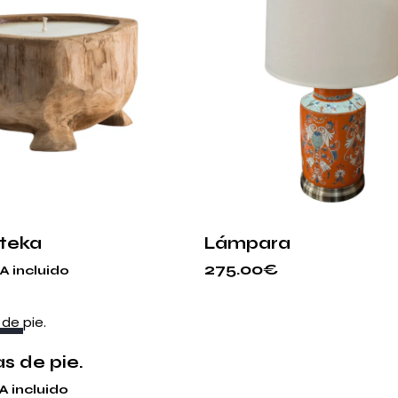
 teka
Lámpara
275.00
€
VA incluido
DO
s de pie.
A incluido