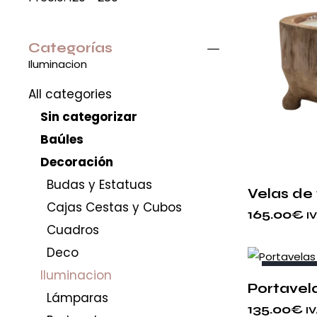
Categorías
Iluminacion
All categories
Sin categorizar
Baúles
Decoración
Budas y Estatuas
Velas de
Cajas Cestas y Cubos
165.00
€
I
Cuadros
Deco
AGOTA
Iluminacion
Portavela
Lámparas
135.00
€
IV