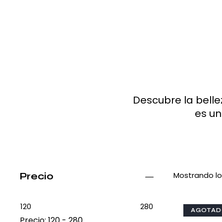
Descubre la belle
es un
Mostrando lo
Precio
120
280
AGOTA
Precio:
120 - 280